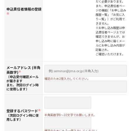
だく必要があります。
また、申込責任者ペー
申込責任者情報の登録
ジの機能(「お申し込み
※
履歴一覧」「お気に入
り一覧」）がご利用で
きません。
※お申し込み履歴は申
込責任者ページ上では
確認できませんが、お
申し込み時に届くメー
ルにお申し込み内容が
記載され、
ご確認いただけます。
メールアドレス (半角
英数字)
※
（申込受付確認メール
確認のため2度入力してください。
が届きます
また、次回ログイン時
に使用します）
登録するパスワード
※
半角英数字8～10文字でお願いします。
（次回ログイン時に使
用します）
確認のためにもう一度入力してください。