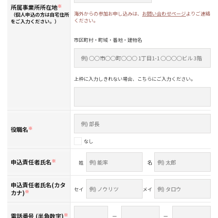
所属事業所所在地
※
海外からの参加お申し込みは、
お問い合わせページ
よりご連絡
（個人申込の方は自宅住所
ください。
をご入力ください。）
市区町村・町域・番地・建物名
上枠に入力しきれない場合、こちらにご入力ください。
役職名
※
なし
申込責任者氏名
※
姓
名
申込責任者氏名(カタ
セイ
メイ
カナ)
※
電話番号 (半角数字)
※
—
—