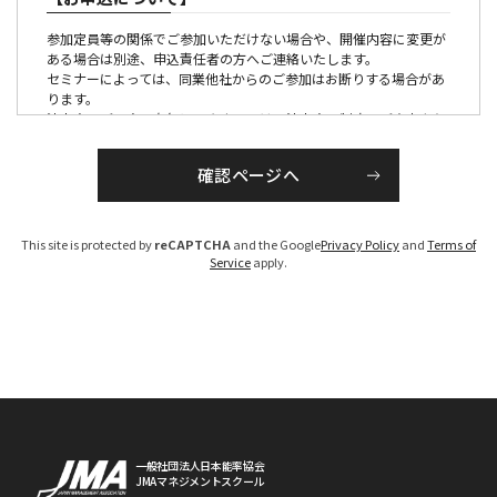
参加定員等の関係でご参加いただけない場合や、開催内容に変更が
ある場合は別途、申込責任者の方へご連絡いたします。
セミナーによっては、同業他社からのご参加はお断りする場合があ
ります。
法人会員ご入会の有無につきましては、法人会員制度のご案内より
ご確認ください。
【参加証・請求書の発行・発送について】
■有料の催しの場合
This site is protected by
reCAPTCHA
and the Google
Privacy Policy
and
Terms of
請求書は、各セミナー、大会ごとに発行のうえ各開催１か月前か
Service
apply.
ら、PDFでお届けいたします。
参加証につきましては、原則メール配信にてお送りいたします。
（大会・一部のセミナーを除く）
お申し込みが開催１ケ月以内の場合は、お申し込み後１週間程度で
手配いたします。
なお、参加料は、参加者区分を確認のうえ、請求書を発行いたしま
すので、「お支払い期限」までに指定の銀行口座へお振り込みくだ
さい。（振込手数料は貴社にてご負担ください）
期限までにお支払いいただけないお客様については、ご参加いただ
けない場合がございますのでご注意ください。
※参加区分に誤りがある場合は、参加料を修正のうえ、請求書を発
一般社団法人日本能率協会
JMAマネジメントスクール
行させていただきます。