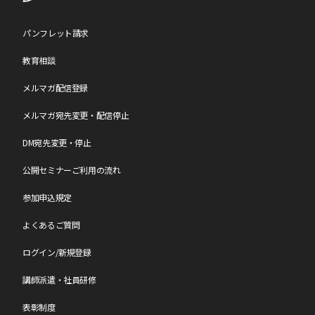
請求書に記載の「お支払い期限」までにお支払いが間に合わない場
合は、必ず
こちら
から「お振込日のご連絡等」で振込予定日をご連
絡ください。
パンフレット請求
教育相談
【参加日程の変更について】
メルマガ配信登録
参加日程の変更は、年度内(4月～翌年3月)1回のみの変更となりま
す。
お問い合わせページ
からご連絡ください。
なお、変更のご連絡日によりまして、日程変更手数料を申し受けま
メルマガ宛先変更・配信停止
す。
各セミナーページの[キャンセル料・日程変更手数料]一覧表をご確
DM宛先変更・停止
認ください。
公開セミナーご利用の流れ
【中止について】
参加申込規定
最少催行人数に達しなかった場合、中止となる可能性がございま
す。
よくあるご質問
中止となる場合は会期約2週間前にメールにてご連絡いたします。
なお、中止の場合、参加料は全額ご返金させていただきますが、中
ログイン/新規登録
止に伴う交通費・宿泊費やその他の個人的損害について、
小会では責任を負いかねますのであらかじめご了承願います。
講師派遣・社員研修
【注意事項】
表彰制度