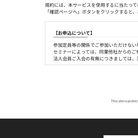
規約には、本サービスを使用するに当たって
「確認ページへ」ボタンをクリックすると、
【お申込について】
参加定員等の関係でご参加いただけない
セミナーによっては、同業他社からのご
法人会員ご入会の有無につきましては、
【参加証・請求書の発行・発送について
■有料の催しの場合
請求書は、各セミナー、大会ごとに発行
参加証につきましては、原則メール配信
This site is prote
お申し込みが開催１ケ月以内の場合は、
なお、参加料は、参加者区分を確認のう
みください。（振込手数料は貴社にてご
期限までにお支払いいただけないお客様
※参加区分に誤りがある場合は、参加料