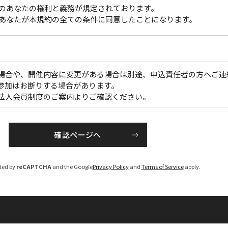
のあなたの権利と義務が規定されております。
あなたが本規約の全ての条件に同意したことになります。
場合や、開催内容に変更がある場合は別途、申込責任者の方へご連
参加はお断りする場合があります。
法人会員制度のご案内よりご確認ください。
】
のうえ各開催１か月前から、PDFでお届けいたします。
にてお送りいたします。（大会・一部のセミナーを除く）
cted by
reCAPTCHA
and the Google
Privacy Policy
and
Terms of Service
apply.
お申し込み後１週間程度で手配いたします。
え、請求書を発行いたしますので、「お支払い期限」までに指定の
負担ください）
については、ご参加いただけない場合がございますのでご注意くだ
を修正のうえ、請求書を発行させていただきます。