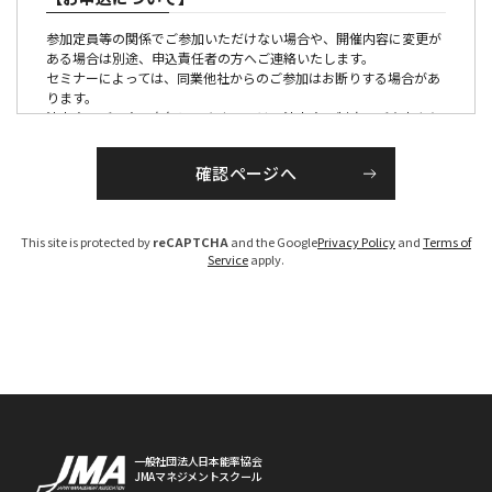
参加定員等の関係でご参加いただけない場合や、開催内容に変更が
ある場合は別途、申込責任者の方へご連絡いたします。
セミナーによっては、同業他社からのご参加はお断りする場合があ
ります。
法人会員ご入会の有無につきましては、法人会員制度のご案内より
ご確認ください。
【参加証・請求書の発行・発送について】
■有料の催しの場合
This site is protected by
reCAPTCHA
and the Google
Privacy Policy
and
Terms of
請求書は、各セミナー、大会ごとに発行のうえ各開催１か月前か
Service
apply.
ら、PDFでお届けいたします。
参加証につきましては、原則メール配信にてお送りいたします。
（大会・一部のセミナーを除く）
お申し込みが開催１ケ月以内の場合は、お申し込み後１週間程度で
手配いたします。
なお、参加料は、参加者区分を確認のうえ、請求書を発行いたしま
すので、「お支払い期限」までに指定の銀行口座へお振り込みくだ
さい。（振込手数料は貴社にてご負担ください）
期限までにお支払いいただけないお客様については、ご参加いただ
けない場合がございますのでご注意ください。
※参加区分に誤りがある場合は、参加料を修正のうえ、請求書を発
一般社団法人日本能率協会
JMAマネジメントスクール
行させていただきます。