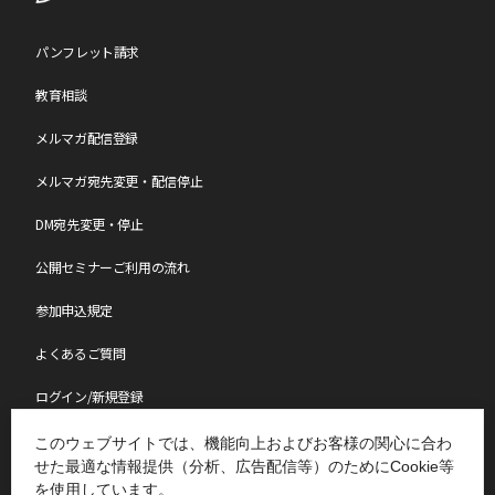
請求書に記載の「お支払い期限」までにお支払いが間に合わない場
合は、必ず
こちら
から「お振込日のご連絡等」で振込予定日をご連
絡ください。
パンフレット請求
教育相談
【参加日程の変更について】
メルマガ配信登録
参加日程の変更は、年度内(4月～翌年3月)1回のみの変更となりま
す。
お問い合わせページ
からご連絡ください。
なお、変更のご連絡日によりまして、日程変更手数料を申し受けま
メルマガ宛先変更・配信停止
す。
各セミナーページの[キャンセル料・日程変更手数料]一覧表をご確
DM宛先変更・停止
認ください。
公開セミナーご利用の流れ
【中止について】
参加申込規定
最少催行人数に達しなかった場合、中止となる可能性がございま
す。
よくあるご質問
中止となる場合は会期約2週間前にメールにてご連絡いたします。
なお、中止の場合、参加料は全額ご返金させていただきますが、中
ログイン/新規登録
止に伴う交通費・宿泊費やその他の個人的損害について、
小会では責任を負いかねますのであらかじめご了承願います。
講師派遣・社員研修
このウェブサイトでは、機能向上およびお客様の関心に合わ
せた最適な情報提供（分析、広告配信等）のためにCookie等
【注意事項】
表彰制度
を使用しています。