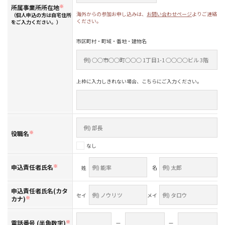
所属事業所所在地
※
海外からの参加お申し込みは、
お問い合わせページ
よりご連絡
（個人申込の方は自宅住所
ください。
をご入力ください。）
市区町村・町域・番地・建物名
上枠に入力しきれない場合、こちらにご入力ください。
役職名
※
なし
申込責任者氏名
※
姓
名
申込責任者氏名(カタ
セイ
メイ
カナ)
※
電話番号 (半角数字)
※
—
—