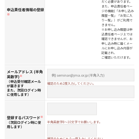
だく必要があります。
また、申込責任者ペー
申込責任者情報の登録
ジの機能(「お申し込み
※
履歴一覧」「お気に入
り一覧」）がご利用で
きません。
※お申し込み履歴は申
込責任者ページ上では
確認できませんが、お
申し込み時に届くメー
ルにお申し込み内容が
記載され、
ご確認いただけます。
メールアドレス (半角
英数字)
※
（申込受付確認メール
確認のため2度入力してください。
が届きます
また、次回ログイン時
に使用します）
登録するパスワード
※
半角英数字8～10文字でお願いします。
（次回ログイン時に使
用します）
確認のためにもう一度入力してください。