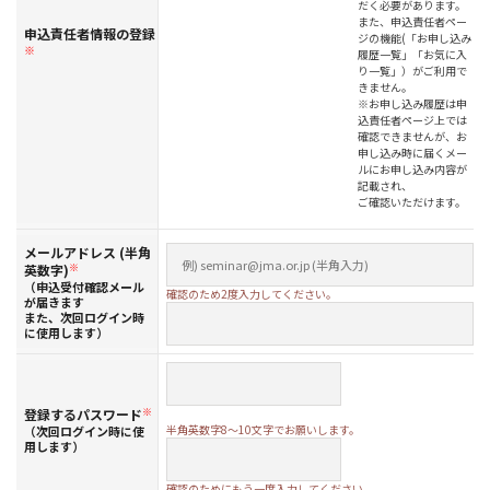
だく必要があります。
また、申込責任者ペー
申込責任者情報の登録
ジの機能(「お申し込み
※
履歴一覧」「お気に入
り一覧」）がご利用で
きません。
※お申し込み履歴は申
込責任者ページ上では
確認できませんが、お
申し込み時に届くメー
ルにお申し込み内容が
記載され、
ご確認いただけます。
メールアドレス (半角
英数字)
※
（申込受付確認メール
確認のため2度入力してください。
が届きます
また、次回ログイン時
に使用します）
登録するパスワード
※
半角英数字8～10文字でお願いします。
（次回ログイン時に使
用します）
確認のためにもう一度入力してください。