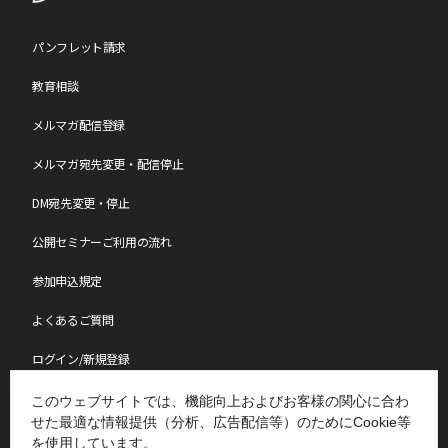
請求書に記載の「お支払い期限」までにお支払いが間に合わない場
合は、必ず
こちら
から「お振込日のご連絡等」で振込予定日をご連
絡ください。
パンフレット請求
教育相談
【参加日程の変更について】
メルマガ配信登録
参加日程の変更は、年度内(4月～翌年3月)1回のみの変更となりま
す。
お問い合わせページ
からご連絡ください。
なお、変更のご連絡日によりまして、日程変更手数料を申し受けま
メルマガ宛先変更・配信停止
す。
各セミナーページの[キャンセル料・日程変更手数料]一覧表をご確
DM宛先変更・停止
認ください。
公開セミナーご利用の流れ
【中止について】
参加申込規定
最少催行人数に達しなかった場合、中止となる可能性がございま
す。
よくあるご質問
中止となる場合は会期約2週間前にメールにてご連絡いたします。
なお、中止の場合、参加料は全額ご返金させていただきますが、中
ログイン/新規登録
止に伴う交通費・宿泊費やその他の個人的損害について、
小会では責任を負いかねますのであらかじめご了承願います。
講師派遣・社員研修
このウェブサイトでは、機能向上およびお客様の関心に合わ
せた最適な情報提供（分析、広告配信等）のためにCookie等
【注意事項】
表彰制度
を使用しています。