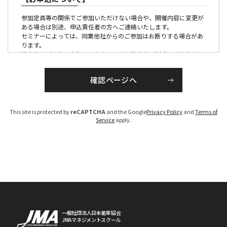
参加定員等の関係でご参加いただけない場合や、開催内容に変更が
ある場合は別途、申込責任者の方へご連絡いたします。
セミナーによっては、同業他社からのご参加はお断りする場合があ
ります。
法人会員ご入会の有無につきましては、法人会員制度のご案内より
ご確認ください。
【参加証・請求書の発行・発送について】
■有料の催しの場合
This site is protected by
reCAPTCHA
and the Google
Privacy Policy
and
Terms of
請求書は、各セミナー、大会ごとに発行のうえ各開催１か月前か
Service
apply.
ら、PDFでお届けいたします。
参加証につきましては、原則メール配信にてお送りいたします。
（大会・一部のセミナーを除く）
お申し込みが開催１ケ月以内の場合は、お申し込み後１週間程度で
手配いたします。
なお、参加料は、参加者区分を確認のうえ、請求書を発行いたしま
すので、「お支払い期限」までに指定の銀行口座へお振り込みくだ
さい。（振込手数料は貴社にてご負担ください）
期限までにお支払いいただけないお客様については、ご参加いただ
けない場合がございますのでご注意ください。
※参加区分に誤りがある場合は、参加料を修正のうえ、請求書を発
一般社団法人日本能率協会
JMAマネジメントスクール
行させていただきます。