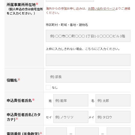
所属事業所所在地
※
海外からの参加お申し込みは、
お問い合わせページ
よりご連絡
（個人申込の方は自宅住所
ください。
をご入力ください。）
市区町村・町域・番地・建物名
上枠に入力しきれない場合、こちらにご入力ください。
役職名
※
なし
申込責任者氏名
※
姓
名
申込責任者氏名(カタ
セイ
メイ
カナ)
※
電話番号 (半角数字)
※
—
—