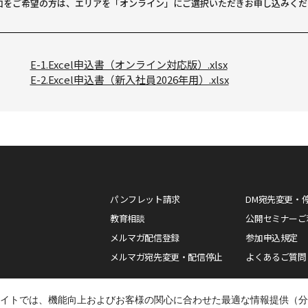
加をご希望の方は、エリアを「オンライン」にご選択いただきお申し込みくだ
E-1.Excel申込書（オンライン対応版）.xlsx
E-2.Excel申込書（新入社員2026年用）.xlsx
パンフレット請求
DM宛先変更・
教育相談
公開セミナーご
メルマガ配信登録
参加申込規定
メルマガ宛先変更・配信停止
よくあるご質問
ghts Reserved.
イトでは、機能向上およびお客様の関心に合わせた最適な情報提供（分