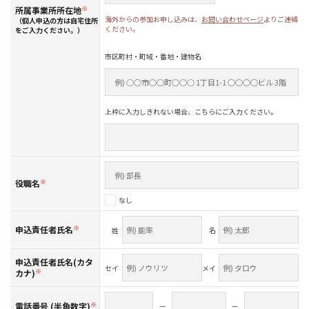
所属事業所所在地
※
海外からの参加お申し込みは、
お問い合わせページ
よりご連絡
（個人申込の方は自宅住所
ください。
をご入力ください。）
市区町村・町域・番地・建物名
上枠に入力しきれない場合、こちらにご入力ください。
役職名
※
なし
申込責任者氏名
※
姓
名
申込責任者氏名(カタ
セイ
メイ
カナ)
※
電話番号 (半角数字)
※
—
—