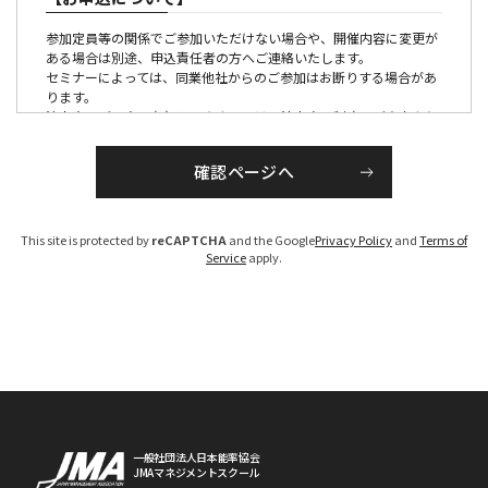
参加定員等の関係でご参加いただけない場合や、開催内容に変更が
ある場合は別途、申込責任者の方へご連絡いたします。
セミナーによっては、同業他社からのご参加はお断りする場合があ
ります。
法人会員ご入会の有無につきましては、法人会員制度のご案内より
ご確認ください。
【参加証・請求書の発行・発送について】
■有料の催しの場合
This site is protected by
reCAPTCHA
and the Google
Privacy Policy
and
Terms of
請求書は、各セミナー、大会ごとに発行のうえ各開催１か月前か
Service
apply.
ら、PDFでお届けいたします。
参加証につきましては、原則メール配信にてお送りいたします。
（大会・一部のセミナーを除く）
お申し込みが開催１ケ月以内の場合は、お申し込み後１週間程度で
手配いたします。
なお、参加料は、参加者区分を確認のうえ、請求書を発行いたしま
すので、「お支払い期限」までに指定の銀行口座へお振り込みくだ
さい。（振込手数料は貴社にてご負担ください）
期限までにお支払いいただけないお客様については、ご参加いただ
けない場合がございますのでご注意ください。
※参加区分に誤りがある場合は、参加料を修正のうえ、請求書を発
一般社団法人日本能率協会
JMAマネジメントスクール
行させていただきます。