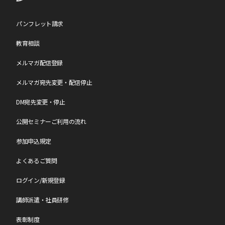
請求書に記載の「お支払い期限」までにお支払いが間に合わない場
合は、必ず
こちら
から「お振込日のご連絡等」で振込予定日をご連
絡ください。
パンフレット請求
教育相談
【参加日程の変更について】
メルマガ配信登録
参加日程の変更は、年度内(4月～翌年3月)1回のみの変更となりま
す。
お問い合わせページ
からご連絡ください。
なお、変更のご連絡日によりまして、日程変更手数料を申し受けま
メルマガ宛先変更・配信停止
す。
各セミナーページの[キャンセル料・日程変更手数料]一覧表をご確
DM宛先変更・停止
認ください。
公開セミナーご利用の流れ
【中止について】
参加申込規定
最少催行人数に達しなかった場合、中止となる可能性がございま
す。
よくあるご質問
中止となる場合は会期約2週間前にメールにてご連絡いたします。
なお、中止の場合、参加料は全額ご返金させていただきますが、中
ログイン/新規登録
止に伴う交通費・宿泊費やその他の個人的損害について、
小会では責任を負いかねますのであらかじめご了承願います。
講師派遣・社員研修
【注意事項】
表彰制度