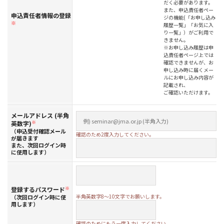
だく必要があります。
また、申込責任者ペー
申込責任者情報の登録
ジの機能(「お申し込み
※
履歴一覧」「お気に入
り一覧」）がご利用で
きません。
※お申し込み履歴は申
込責任者ページ上では
確認できませんが、お
申し込み時に届くメー
ルにお申し込み内容が
記載され、
ご確認いただけます。
メールアドレス (半角
英数字)
※
（申込受付確認メール
確認のため2度入力してください。
が届きます
また、次回ログイン時
に使用します）
登録するパスワード
※
半角英数字8～10文字でお願いします。
（次回ログイン時に使
用します）
確認のためにもう一度入力してください。