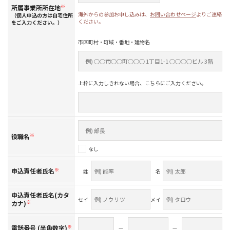
所属事業所所在地
※
海外からの参加お申し込みは、
お問い合わせページ
よりご連絡
（個人申込の方は自宅住所
ください。
をご入力ください。）
市区町村・町域・番地・建物名
上枠に入力しきれない場合、こちらにご入力ください。
役職名
※
なし
申込責任者氏名
※
姓
名
申込責任者氏名(カタ
セイ
メイ
カナ)
※
電話番号 (半角数字)
※
—
—