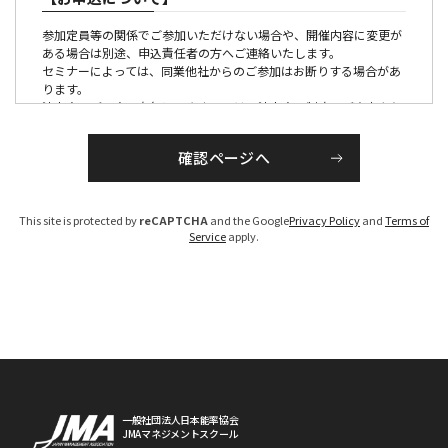
参加定員等の関係でご参加いただけない場合や、開催内容に変更が
ある場合は別途、申込責任者の方へご連絡いたします。
セミナーによっては、同業他社からのご参加はお断りする場合があ
ります。
法人会員ご入会の有無につきましては、法人会員制度のご案内より
ご確認ください。
【参加証・請求書の発行・発送について】
■有料の催しの場合
This site is protected by
reCAPTCHA
and the Google
Privacy Policy
and
Terms of
請求書は、各セミナー、大会ごとに発行のうえ各開催１か月前か
Service
apply.
ら、PDFでお届けいたします。
参加証につきましては、原則メール配信にてお送りいたします。
（大会・一部のセミナーを除く）
お申し込みが開催１ケ月以内の場合は、お申し込み後１週間程度で
手配いたします。
なお、参加料は、参加者区分を確認のうえ、請求書を発行いたしま
すので、「お支払い期限」までに指定の銀行口座へお振り込みくだ
さい。（振込手数料は貴社にてご負担ください）
期限までにお支払いいただけないお客様については、ご参加いただ
けない場合がございますのでご注意ください。
※参加区分に誤りがある場合は、参加料を修正のうえ、請求書を発
一般社団法人日本能率協会
JMAマネジメントスクール
行させていただきます。