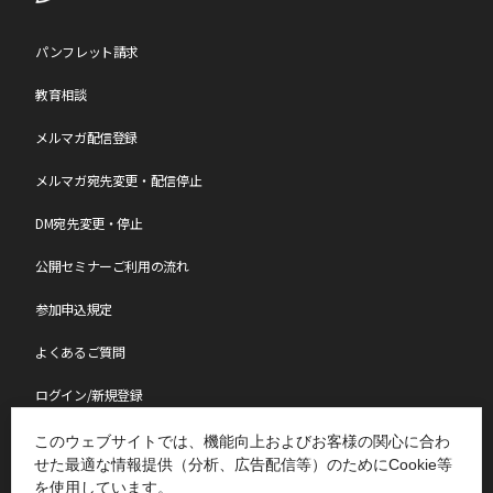
請求書に記載の「お支払い期限」までにお支払いが間に合わない場
合は、必ず
こちら
から「お振込日のご連絡等」で振込予定日をご連
絡ください。
パンフレット請求
教育相談
【参加日程の変更について】
メルマガ配信登録
参加日程の変更は、年度内(4月～翌年3月)1回のみの変更となりま
す。
お問い合わせページ
からご連絡ください。
なお、変更のご連絡日によりまして、日程変更手数料を申し受けま
メルマガ宛先変更・配信停止
す。
各セミナーページの[キャンセル料・日程変更手数料]一覧表をご確
DM宛先変更・停止
認ください。
公開セミナーご利用の流れ
【中止について】
参加申込規定
最少催行人数に達しなかった場合、中止となる可能性がございま
す。
よくあるご質問
中止となる場合は会期約2週間前にメールにてご連絡いたします。
なお、中止の場合、参加料は全額ご返金させていただきますが、中
ログイン/新規登録
止に伴う交通費・宿泊費やその他の個人的損害について、
小会では責任を負いかねますのであらかじめご了承願います。
講師派遣・社員研修
このウェブサイトでは、機能向上およびお客様の関心に合わ
せた最適な情報提供（分析、広告配信等）のためにCookie等
【注意事項】
表彰制度
を使用しています。