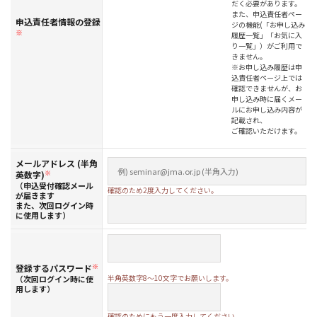
だく必要があります。
また、申込責任者ペー
申込責任者情報の登録
ジの機能(「お申し込み
※
履歴一覧」「お気に入
り一覧」）がご利用で
きません。
※お申し込み履歴は申
込責任者ページ上では
確認できませんが、お
申し込み時に届くメー
ルにお申し込み内容が
記載され、
ご確認いただけます。
メールアドレス (半角
英数字)
※
（申込受付確認メール
確認のため2度入力してください。
が届きます
また、次回ログイン時
に使用します）
登録するパスワード
※
半角英数字8～10文字でお願いします。
（次回ログイン時に使
用します）
確認のためにもう一度入力してください。