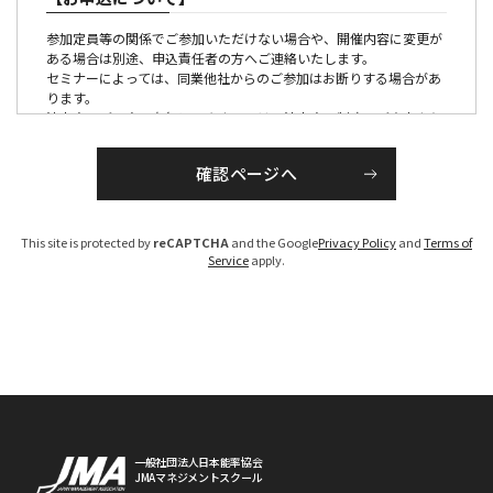
参加定員等の関係でご参加いただけない場合や、開催内容に変更が
ある場合は別途、申込責任者の方へご連絡いたします。
セミナーによっては、同業他社からのご参加はお断りする場合があ
ります。
法人会員ご入会の有無につきましては、法人会員制度のご案内より
ご確認ください。
【参加証・請求書の発行・発送について】
■有料の催しの場合
This site is protected by
reCAPTCHA
and the Google
Privacy Policy
and
Terms of
請求書は、各セミナー、大会ごとに発行のうえ各開催１か月前か
Service
apply.
ら、PDFでお届けいたします。
参加証につきましては、原則メール配信にてお送りいたします。
（大会・一部のセミナーを除く）
お申し込みが開催１ケ月以内の場合は、お申し込み後１週間程度で
手配いたします。
なお、参加料は、参加者区分を確認のうえ、請求書を発行いたしま
すので、「お支払い期限」までに指定の銀行口座へお振り込みくだ
さい。（振込手数料は貴社にてご負担ください）
期限までにお支払いいただけないお客様については、ご参加いただ
けない場合がございますのでご注意ください。
※参加区分に誤りがある場合は、参加料を修正のうえ、請求書を発
一般社団法人日本能率協会
JMAマネジメントスクール
行させていただきます。