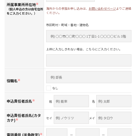
所属事業所所在地
※
海外からの参加お申し込みは、
お問い合わせページ
よりご連絡
（個人申込の方は自宅住所
ください。
をご入力ください。）
市区町村・町域・番地・建物名
上枠に入力しきれない場合、こちらにご入力ください。
役職名
※
なし
申込責任者氏名
※
姓
名
申込責任者氏名(カタ
セイ
メイ
カナ)
※
電話番号 (半角数字)
※
—
—