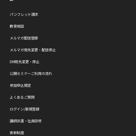
請求書に記載の「お支払い期限」までにお支払いが間に合わない場
合は、必ず
こちら
から「お振込日のご連絡等」で振込予定日をご連
絡ください。
パンフレット請求
教育相談
【参加日程の変更について】
メルマガ配信登録
参加日程の変更は、年度内(4月～翌年3月)1回のみの変更となりま
す。
お問い合わせページ
からご連絡ください。
なお、変更のご連絡日によりまして、日程変更手数料を申し受けま
メルマガ宛先変更・配信停止
す。
各セミナーページの[キャンセル料・日程変更手数料]一覧表をご確
DM宛先変更・停止
認ください。
公開セミナーご利用の流れ
【中止について】
参加申込規定
最少催行人数に達しなかった場合、中止となる可能性がございま
す。
よくあるご質問
中止となる場合は会期約2週間前にメールにてご連絡いたします。
なお、中止の場合、参加料は全額ご返金させていただきますが、中
ログイン/新規登録
止に伴う交通費・宿泊費やその他の個人的損害について、
小会では責任を負いかねますのであらかじめご了承願います。
講師派遣・社員研修
【注意事項】
表彰制度