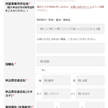
所属事業所所在地
※
海外からの参加お申し込みは、
お問い合わせページ
よりご連絡
（個人申込の方は自宅住所
ください。
をご入力ください。）
市区町村・町域・番地・建物名
上枠に入力しきれない場合、こちらにご入力ください。
役職名
※
なし
申込責任者氏名
※
姓
名
申込責任者氏名(カタ
セイ
メイ
カナ)
※
電話番号 (半角数字)
※
—
—