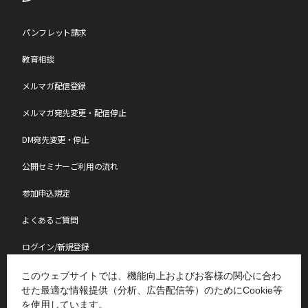
請求書に記載の「お支払い期限」までにお支払いが間に合わない場
合は、必ず
こちら
から「お振込日のご連絡等」で振込予定日をご連
絡ください。
パンフレット請求
教育相談
【参加日程の変更について】
メルマガ配信登録
参加日程の変更は、年度内(4月～翌年3月)1回のみの変更となりま
す。
お問い合わせページ
からご連絡ください。
なお、変更のご連絡日によりまして、日程変更手数料を申し受けま
メルマガ宛先変更・配信停止
す。
各セミナーページの[キャンセル料・日程変更手数料]一覧表をご確
DM宛先変更・停止
認ください。
公開セミナーご利用の流れ
【中止について】
参加申込規定
最少催行人数に達しなかった場合、中止となる可能性がございま
す。
よくあるご質問
中止となる場合は会期約2週間前にメールにてご連絡いたします。
なお、中止の場合、参加料は全額ご返金させていただきますが、中
ログイン/新規登録
止に伴う交通費・宿泊費やその他の個人的損害について、
小会では責任を負いかねますのであらかじめご了承願います。
講師派遣・社員研修
このウェブサイトでは、機能向上およびお客様の関心に合わ
せた最適な情報提供（分析、広告配信等）のためにCookie等
【注意事項】
表彰制度
を使用しています。