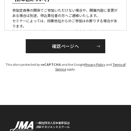
参加定員等の関係でご参加いただけない場合や、開催内容に変更が
ある場合は別途、申込責任者の方へご連絡いたします。
セミナーによっては、同業他社からのご参加はお断りする場合があ
ります。
法人会員ご入会の有無につきましては、法人会員制度のご案内より
ご確認ください。
【参加証・請求書の発行・発送について】
■有料の催しの場合
This site is protected by
reCAPTCHA
and the Google
Privacy Policy
and
Terms of
請求書は、各セミナー、大会ごとに発行のうえ各開催１か月前か
Service
apply.
ら、PDFでお届けいたします。
参加証につきましては、原則メール配信にてお送りいたします。
（大会・一部のセミナーを除く）
お申し込みが開催１ケ月以内の場合は、お申し込み後１週間程度で
手配いたします。
なお、参加料は、参加者区分を確認のうえ、請求書を発行いたしま
すので、「お支払い期限」までに指定の銀行口座へお振り込みくだ
さい。（振込手数料は貴社にてご負担ください）
期限までにお支払いいただけないお客様については、ご参加いただ
けない場合がございますのでご注意ください。
※参加区分に誤りがある場合は、参加料を修正のうえ、請求書を発
一般社団法人日本能率協会
JMAマネジメントスクール
行させていただきます。