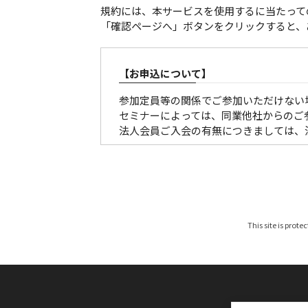
規約には、本サービスを使用するに当たって
「確認ページへ」ボタンをクリックすると、
【お申込について】
参加定員等の関係でご参加いただけない
セミナーによっては、同業他社からのご
法人会員ご入会の有無につきましては、
【参加証・請求書の発行・発送について
■有料の催しの場合
請求書は、各セミナー、大会ごとに発行
参加証につきましては、原則メール配信
This site is prote
お申し込みが開催１ケ月以内の場合は、
なお、参加料は、参加者区分を確認のう
みください。（振込手数料は貴社にてご
期限までにお支払いいただけないお客様
※参加区分に誤りがある場合は、参加料