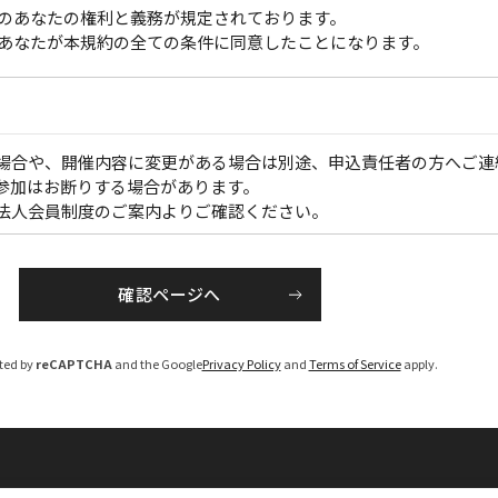
のあなたの権利と義務が規定されております。
あなたが本規約の全ての条件に同意したことになります。
場合や、開催内容に変更がある場合は別途、申込責任者の方へご連
参加はお断りする場合があります。
法人会員制度のご案内よりご確認ください。
】
のうえ各開催１か月前から、PDFでお届けいたします。
にてお送りいたします。（大会・一部のセミナーを除く）
cted by
reCAPTCHA
and the Google
Privacy Policy
and
Terms of Service
apply.
お申し込み後１週間程度で手配いたします。
え、請求書を発行いたしますので、「お支払い期限」までに指定の
負担ください）
については、ご参加いただけない場合がございますのでご注意くだ
を修正のうえ、請求書を発行させていただきます。