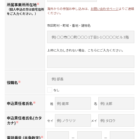
所属事業所所在地
※
海外からの参加お申し込みは、
お問い合わせページ
よりご連絡
（個人申込の方は自宅住所
ください。
をご入力ください。）
市区町村・町域・番地・建物名
上枠に入力しきれない場合、こちらにご入力ください。
役職名
※
なし
申込責任者氏名
※
姓
名
申込責任者氏名(カタ
セイ
メイ
カナ)
※
電話番号 (半角数字)
※
—
—