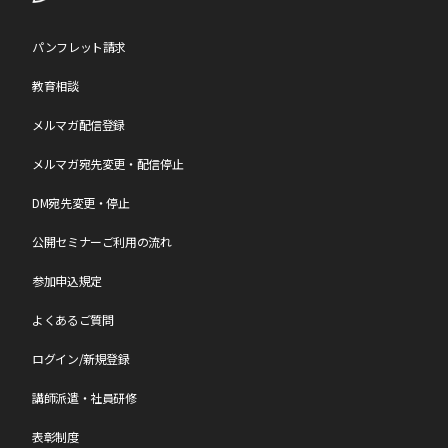
請求書に記載の「お支払い期限」までにお支払いが間に合わない場
合は、必ず
こちら
から「お振込日のご連絡等」で振込予定日をご連
絡ください。
パンフレット請求
教育相談
【参加日程の変更について】
メルマガ配信登録
参加日程の変更は、年度内(4月～翌年3月)1回のみの変更となりま
す。
お問い合わせページ
からご連絡ください。
なお、変更のご連絡日によりまして、日程変更手数料を申し受けま
メルマガ宛先変更・配信停止
す。
各セミナーページの[キャンセル料・日程変更手数料]一覧表をご確
DM宛先変更・停止
認ください。
公開セミナーご利用の流れ
【中止について】
参加申込規定
最少催行人数に達しなかった場合、中止となる可能性がございま
す。
よくあるご質問
中止となる場合は会期約2週間前にメールにてご連絡いたします。
なお、中止の場合、参加料は全額ご返金させていただきますが、中
ログイン/新規登録
止に伴う交通費・宿泊費やその他の個人的損害について、
小会では責任を負いかねますのであらかじめご了承願います。
講師派遣・社員研修
【注意事項】
表彰制度