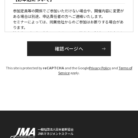
参加定員等の関係でご参加いただけない場合や、開催内容に変更が
ある場合は別途、申込責任者の方へご連絡いたします。
セミナーによっては、同業他社からのご参加はお断りする場合があ
ります。
法人会員ご入会の有無につきましては、法人会員制度のご案内より
ご確認ください。
【参加証・請求書の発行・発送について】
■有料の催しの場合
This site is protected by
reCAPTCHA
and the Google
Privacy Policy
and
Terms of
請求書は、各セミナー、大会ごとに発行のうえ各開催１か月前か
Service
apply.
ら、PDFでお届けいたします。
参加証につきましては、原則メール配信にてお送りいたします。
（大会・一部のセミナーを除く）
お申し込みが開催１ケ月以内の場合は、お申し込み後１週間程度で
手配いたします。
なお、参加料は、参加者区分を確認のうえ、請求書を発行いたしま
すので、「お支払い期限」までに指定の銀行口座へお振り込みくだ
さい。（振込手数料は貴社にてご負担ください）
期限までにお支払いいただけないお客様については、ご参加いただ
けない場合がございますのでご注意ください。
※参加区分に誤りがある場合は、参加料を修正のうえ、請求書を発
一般社団法人日本能率協会
JMAマネジメントスクール
行させていただきます。