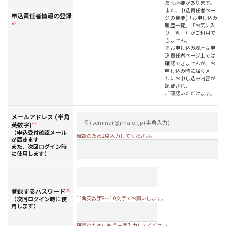
だく必要があります。
また、申込責任者ペー
申込責任者情報の登録
ジの機能(「お申し込み
※
履歴一覧」「お気に入
り一覧」）がご利用で
きません。
※お申し込み履歴は申
込責任者ページ上では
確認できませんが、お
申し込み時に届くメー
ルにお申し込み内容が
記載され、
ご確認いただけます。
メールアドレス (半角
英数字)
※
（申込受付確認メール
確認のため2度入力してください。
が届きます
また、次回ログイン時
に使用します）
登録するパスワード
※
半角英数字8～10文字でお願いします。
（次回ログイン時に使
用します）
確認のためにもう一度入力してください。