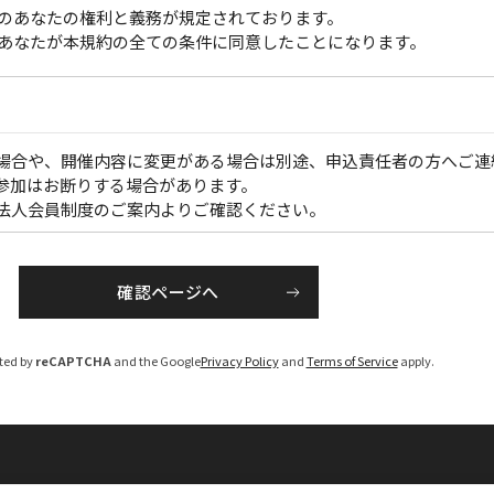
のあなたの権利と義務が規定されております。
あなたが本規約の全ての条件に同意したことになります。
場合や、開催内容に変更がある場合は別途、申込責任者の方へご連
参加はお断りする場合があります。
法人会員制度のご案内よりご確認ください。
】
のうえ各開催１か月前から、PDFでお届けいたします。
にてお送りいたします。（大会・一部のセミナーを除く）
cted by
reCAPTCHA
and the Google
Privacy Policy
and
Terms of Service
apply.
お申し込み後１週間程度で手配いたします。
え、請求書を発行いたしますので、「お支払い期限」までに指定の
負担ください）
については、ご参加いただけない場合がございますのでご注意くだ
を修正のうえ、請求書を発行させていただきます。