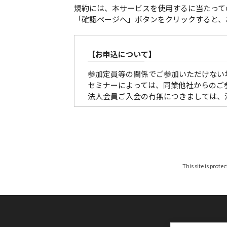
規約には、本サービスを使用するに当たって
「確認ページへ」ボタンをクリックすると、
【お申込について】
参加定員等の関係でご参加いただけない
セミナーによっては、同業他社からのご
法人会員ご入会の有無につきましては、
【参加証・請求書の発行・発送について
■有料の催しの場合
請求書は、各セミナー、大会ごとに発行
参加証につきましては、原則メール配信
This site is prote
お申し込みが開催１ケ月以内の場合は、
なお、参加料は、参加者区分を確認のう
みください。（振込手数料は貴社にてご
期限までにお支払いいただけないお客様
※参加区分に誤りがある場合は、参加料