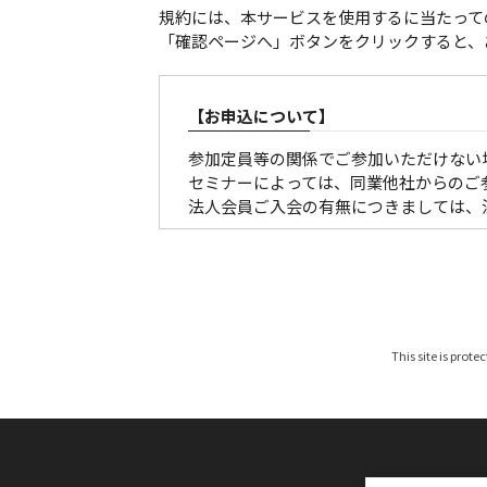
規約には、本サービスを使用するに当たって
「確認ページへ」ボタンをクリックすると、
【お申込について】
参加定員等の関係でご参加いただけない
セミナーによっては、同業他社からのご
法人会員ご入会の有無につきましては、
【参加証・請求書の発行・発送について
■有料の催しの場合
請求書は、各セミナー、大会ごとに発行
参加証につきましては、原則メール配信
This site is prote
お申し込みが開催１ケ月以内の場合は、
なお、参加料は、参加者区分を確認のう
みください。（振込手数料は貴社にてご
期限までにお支払いいただけないお客様
※参加区分に誤りがある場合は、参加料