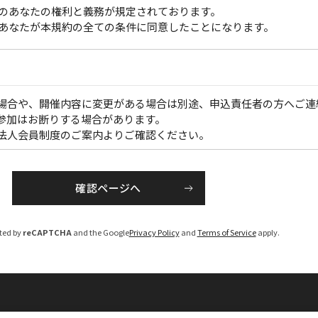
のあなたの権利と義務が規定されております。
あなたが本規約の全ての条件に同意したことになります。
場合や、開催内容に変更がある場合は別途、申込責任者の方へご連
参加はお断りする場合があります。
法人会員制度のご案内よりご確認ください。
】
のうえ各開催１か月前から、PDFでお届けいたします。
にてお送りいたします。（大会・一部のセミナーを除く）
cted by
reCAPTCHA
and the Google
Privacy Policy
and
Terms of Service
apply.
お申し込み後１週間程度で手配いたします。
え、請求書を発行いたしますので、「お支払い期限」までに指定の
負担ください）
については、ご参加いただけない場合がございますのでご注意くだ
を修正のうえ、請求書を発行させていただきます。