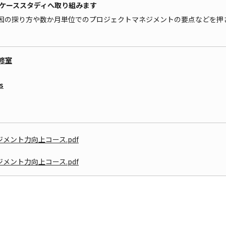
なケーススタディへ取り組みます
因の探り方や数か月単位でのプロジェクトマネジメントの要点などを押
修室
s
メント力向上コース.pdf
メント力向上コース.pdf