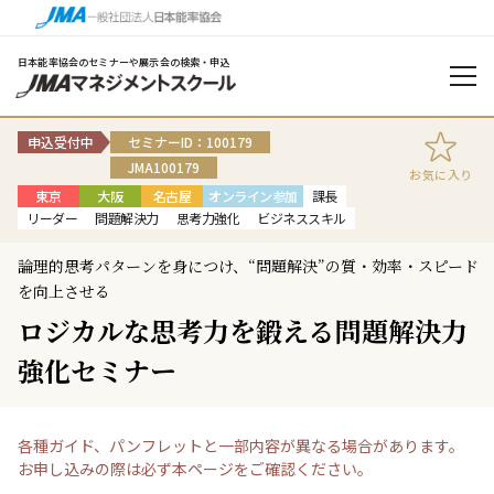
日本能率協会のセミナーや展示会の検索・申込
申込受付中
セミナーID：100179
JMA100179
お気に入り
東京
大阪
名古屋
オンライン参加
課長
リーダー
問題解決力
思考力強化
ビジネススキル
論理的思考パターンを身につけ、“問題解決”の質・効率・スピード
を向上させる
ロジカルな思考力を鍛える問題解決力
強化セミナー
各種ガイド、パンフレットと一部内容が異なる場合があります。
お申し込みの際は必ず本ページをご確認ください。