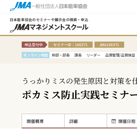
日本能率協会のセミナーや展示会の検索・申込
申込受付中
セミナーID：100371
JMA100371
オンライン参加
幹部・部長
課長
リーダー
品質管理/品質保証
うっかりミスの発生原因と対策を
ポカミス防止実践セミナ
開催概要
詳細
開催日程