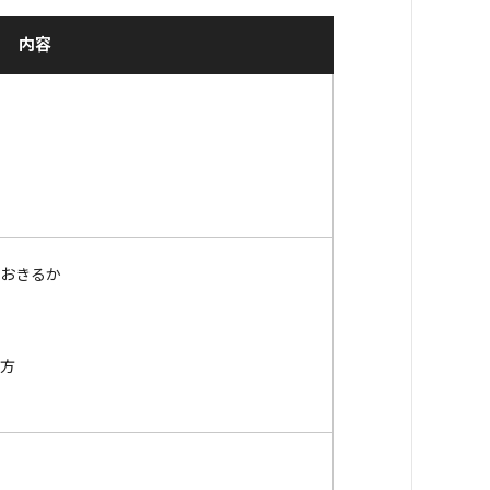
内容
におきるか
め方