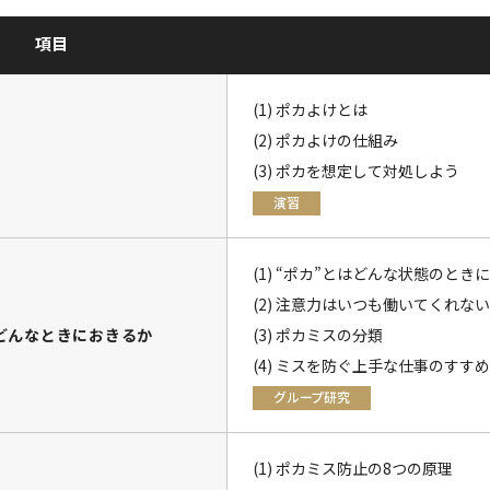
項目
(1) ポカよけとは
(2) ポカよけの仕組み
(3) ポカを想定して対処しよう
演習
(1) “ポカ”とはどんな状態のとき
(2) 注意力はいつも働いてくれない
はどんなときにおきるか
(3) ポカミスの分類
(4) ミスを防ぐ上手な仕事のすす
グループ研究
(1) ポカミス防止の8つの原理