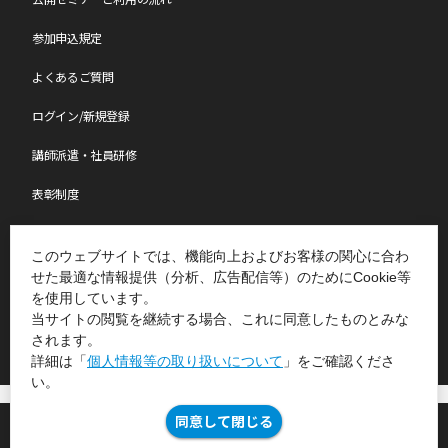
参加申込規定
よくあるご質問
ログイン/新規登録
講師派遣・社員研修
表彰制度
ものづくり特別レポート
このウェブサイトでは、機能向上およびお客様の関心に合わ
せた最適な情報提供（分析、広告配信等）のためにCookie等
を使用しています。
Copyright(C)2007-2026 Japan Management Association All Rights Reserved.
当サイトの閲覧を継続する場合、これに同意したものとみな
されます。
詳細は「
個人情報等の取り扱いについて
」をご確認くださ
い。
個人情報等の取り扱いについて
JMAグループ環境方針
同意して閉じる
©Japan Management Association All Rights Reserved.
セミナー詳細検索
公開セミナー一覧
よくあるご質問
お問い合わせ