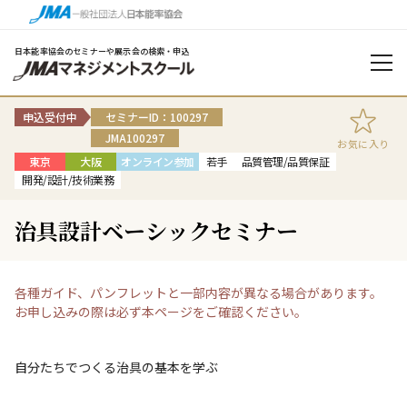
日本能率協会のセミナーや展示会の検索・申込
申込受付中
セミナーID：100297
JMA100297
お気に入り
東京
大阪
オンライン参加
若手
品質管理/品質保証
開発/設計/技術業務
治具設計ベーシックセミナー
各種ガイド、パンフレットと一部内容が異なる場合があります。
お申し込みの際は必ず本ページをご確認ください。
自分たちでつくる治具の基本を学ぶ