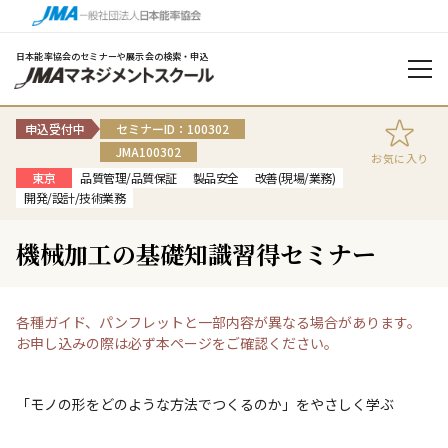
日本能率協会のセミナーや展示会の検索・申込
申込受付中
セミナーID：100302
JMA100302
お気に入り
東京
品質管理/品質保証
製品安全
改善(現場/業務)
開発/設計/技術業務
機械加工の基礎知識習得セミナー
各種ガイド、パンフレットと一部内容が異なる場合があります。
お申し込みの際は必ず本ページをご確認ください。
「モノの形をどのような方法でつくるのか」をやさしく学ぶ