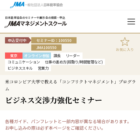
日本能率協会のセミナーや展示会の検索・申込
申込受付中
セミナーID：100550
JMA100550
お気に入り
東京
オンライン参加
課長
リーダー
コミュニケーション
仕事の進め方(段取り/時間管理など)
ビジネススキル
営業力
米コロンビア大学で教える「コンフリクトマネジメント」プログラ
ム
ビジネス交渉力強化セミナー
各種ガイド、パンフレットと一部内容が異なる場合があります。
お申し込みの際は必ず本ページをご確認ください。