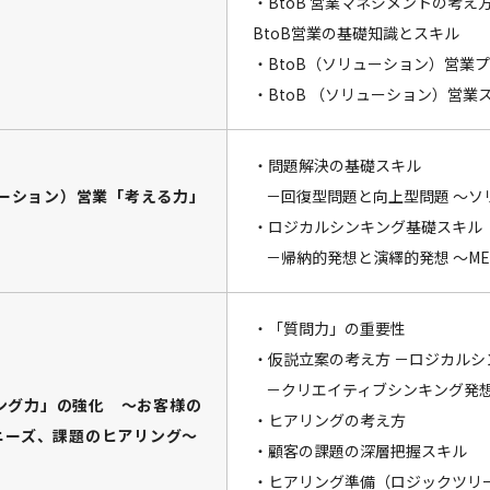
・BtoB 営業マネジメントの考え
BtoB営業の基礎知識とスキル
・BtoB（ソリューション）営業
・BtoB （ソリューション）営業
・問題解決の基礎スキル
ソリューション）営業「考える力」
－回復型問題と向上型問題 ～ソ
・ロジカルシンキング基礎スキル
－帰納的発想と演繹的発想 ～ME
・「質問力」の重要性
・仮説立案の考え方 －ロジカルシ
－クリエイティブシンキング発
リング力」の強化 ～お客様の
・ヒアリングの考え方
ニーズ、課題のヒアリング～
・顧客の課題の深層把握スキル
・ヒアリング準備（ロジックツリ