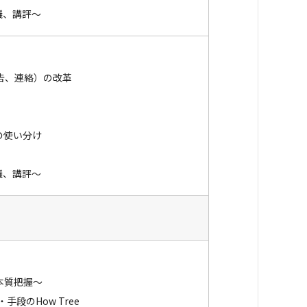
議、講評～
告、連絡）の改革
の使い分け
議、講評～
本質把握～
段のHow Tree