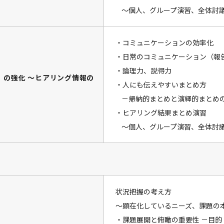
～個人、グループ演習、全体討
・コミュニケーションの効率化
・日常のコミュニケーション（報
・論理力、説得力
力」の強化 ～ヒアリング情報の
・人にも伝えやすいまとめ方
－帰納的まとめと演繹的まとめ
・ヒアリング結果まとめ演習
～個人、グループ演習、全体討
状況把握の考え方
～顕在化しているニーズ、課題の
・課題展開と俯瞰の重要性 －目的・手