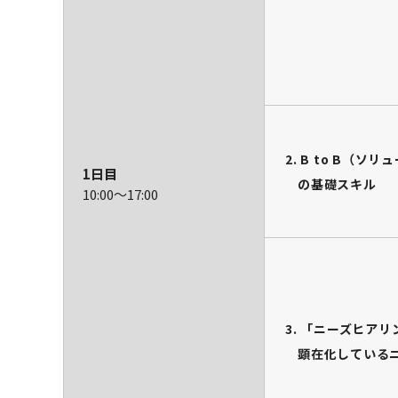
2. B to B（
1日目
の基礎スキル
10:00～
17:00
3. 「ニーズヒア
顕在化している