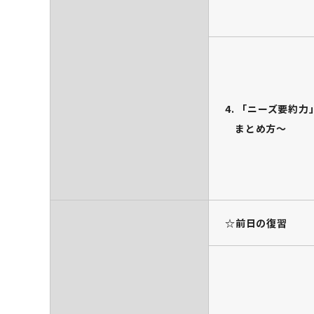
4. 「ニーズ要約
まとめ方～
☆前日の復習