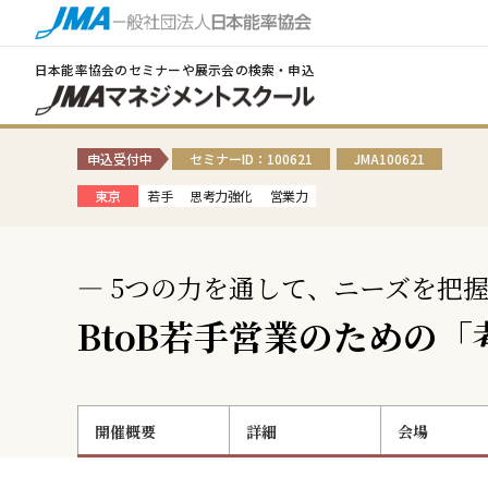
日本能率協会のセミナーや展示会の検索・申込
申込受付中
セミナーID：100621
JMA100621
東京
若手
思考力強化
営業力
― 5つの力を通して、ニーズを把握
BtoB若手営業のための
開催概要
詳細
会場