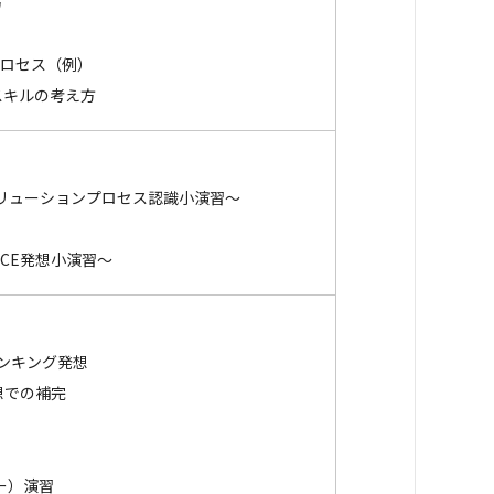
方
プロセス（例）
スキルの考え方
リューションプロセス認識小演習～
CE発想小演習～
ンキング発想
想での補完
ー）演習