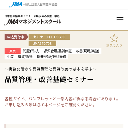
日本能率協会のセミナーや展示会の検索・申込
申込受付中
セミナーID：150708
JMA150708
お気に入り
東京
問題解決力
品質管理/品質保証
改善(現場/業務)
生産
購買/調達
開発/設計/技術業務
～実務に活かす品質管理と品質改善の基本を学ぶ～
品質管理・改善基礎セミナー
各種ガイド、パンフレットと一部内容が異なる場合があります。
お申し込みの際は必ず本ページをご確認ください。