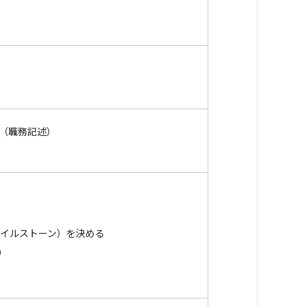
る（職務記述）
マイルストーン）を決める
E）