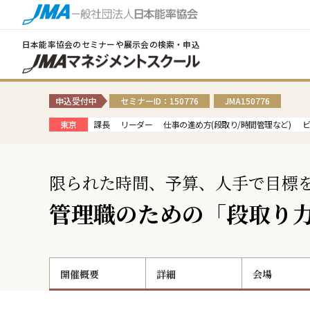
日本能率協会のセミナーや展示会の検索・申込
申込受付中
セミナーID：150776
JMA150776
東京
課長
リーダー
仕事の進め方(段取り/時間管理など)
限られた時間、予算、人手で目標を
管理職のための「段取り
開催概要
詳細
会場