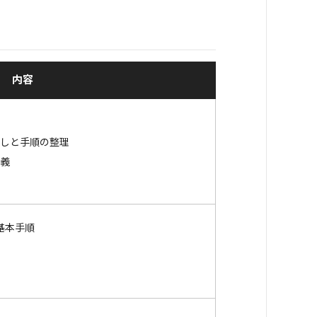
内容
出しと手順の整理
定義
基本手順