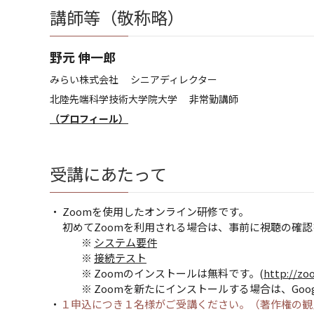
講師等（敬称略）
野元 伸一郎
みらい株式会社 シニアディレクター
北陸先端科学技術大学院大学 非常勤講師
（プロフィール）
受講にあたって
・ Zoomを使用したオンライン研修です。
初めてZoomを利用される場合は、事前に視聴の確認
※
システム要件
※
接続テスト
※ Zoomのインストールは無料です。(
http://zo
※ Zoomを新たにインストールする場合は、GoogleC
・
１申込につき１名様がご受講ください。（著作権の観