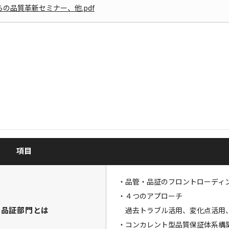
の品質革新セミナー、他.pdf
項目
・品管・品証のフロントローディ
・４つのアプローチ
・品証部門とは
過去トラブル活用、変化点活用、
・コンカレント型品質保証体系構