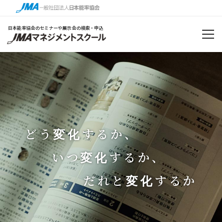
日本能率協会のセミナーや展示会の検索・申込
どう
するか、
変化
変化
変化
変化
変化
変化
いつ
するか、
変化
変化
変化
変化
変化
変化
だれと
するか
変化
変化
変化
変化
変化
変化