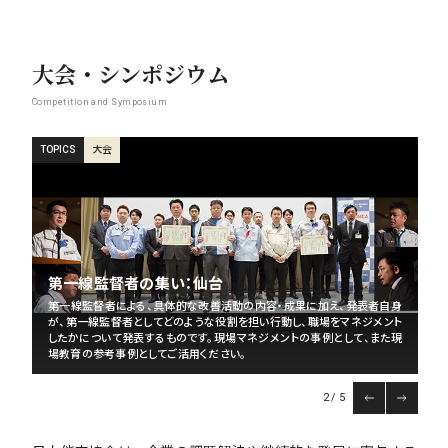
大会・シンポジウム
Competition and Symposium
シンポジウム
大会
シンポジウム
大会
大会
TOPICS
TOPICS
TOPICS
TOPICS
TOPICS
HR Camp
第一線監督者の集い：仙台
第一線監督者の集い：福岡
第一線監督者の集い：名古屋
スマートライフ＋サミット
人事領域の今と未来を担うCXOクラス、ミドルクラス、若手クラスが集い、
第一線監督者による、具体的な改善活動の内容・成果に加え、発表者自身
第一線監督者による、具体的な改善活動の内容・成果に加え、発表者自身
第一線監督者による、具体的な改善活動の内容・成果に加え、発表者自身
階層を超えた議論を通じて、各社の課題共有や将来の人事戦略における
が、第一線監督者としてどのような役割を担い行動し、職場をマネジメント
急速に進む労働人口の減少（20年間で約17％減）に直面する医療現場。
が、第一線監督者としてどのような役割を担い行動し、職場をマネジメント
が、第一線監督者としてどのような役割を担い行動し、職場をマネジメント
視点を得るなど、人事の未来について考え、今後の取り組みにつなげてい
したかについて発表するものです。現場マネジメントの事例として、また現
「2040年の地域医療」を守り抜くために、今、病院経営に何が求められてい
したかについて発表するものです。現場マネジメントの事例として、また現
したかについて発表するものです。現場マネジメントの事例として、また現
く機会を提供します。
場教育の参考事例としてご活用ください。
るのか。各分野のエキスパートによる講演とシンポジウムをお届けします。
場教育の参考事例としてご活用ください。
場教育の参考事例としてご活用ください。
2
5