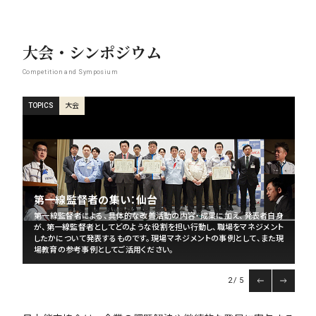
大会・シンポジウム
Competition and Symposium
シンポジウム
大会
シンポジウム
大会
大会
TOPICS
TOPICS
TOPICS
TOPICS
TOPICS
HR Camp
第一線監督者の集い：仙台
第一線監督者の集い：福岡
第一線監督者の集い：名古屋
スマートライフ＋サミット
人事領域の今と未来を担うCXOクラス、ミドルクラス、若手クラスが集い、
第一線監督者による、具体的な改善活動の内容・成果に加え、発表者自身
第一線監督者による、具体的な改善活動の内容・成果に加え、発表者自身
第一線監督者による、具体的な改善活動の内容・成果に加え、発表者自身
階層を超えた議論を通じて、各社の課題共有や将来の人事戦略における
が、第一線監督者としてどのような役割を担い行動し、職場をマネジメント
急速に進む労働人口の減少（20年間で約17％減）に直面する医療現場。
が、第一線監督者としてどのような役割を担い行動し、職場をマネジメント
が、第一線監督者としてどのような役割を担い行動し、職場をマネジメント
視点を得るなど、人事の未来について考え、今後の取り組みにつなげてい
したかについて発表するものです。現場マネジメントの事例として、また現
「2040年の地域医療」を守り抜くために、今、病院経営に何が求められてい
したかについて発表するものです。現場マネジメントの事例として、また現
したかについて発表するものです。現場マネジメントの事例として、また現
く機会を提供します。
場教育の参考事例としてご活用ください。
るのか。各分野のエキスパートによる講演とシンポジウムをお届けします。
場教育の参考事例としてご活用ください。
場教育の参考事例としてご活用ください。
2
5