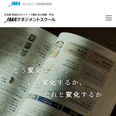
日本能率協会のセミナーや展示会の検索・申込
どう
するか、
変化
変化
変化
変化
変化
変化
いつ
するか、
変化
変化
変化
変化
変化
変化
だれと
するか
変化
変化
変化
変化
変化
変化